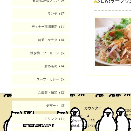
宴会/飲み会プラン（6）
NEW!ラープ
ランチ（17）
ディナー期間限定（11）
前菜・サラダ（18）
焼き物・ソーセージ（5）
炒めもの（14）
スープ・カレー（5）
ご飯類・麺類（12）
デザート（5）
携帯サイト
カウンター
©20
Righ
Today:
114
ドリンク（11）
Yesterday:
455
Total:
1678799