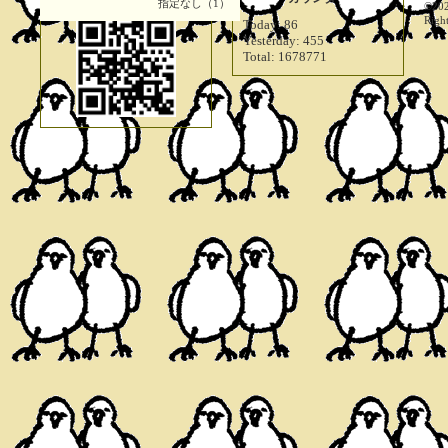
指定なし（1）
©20
Righ
Today:
86
Yesterday:
455
Total:
1678771