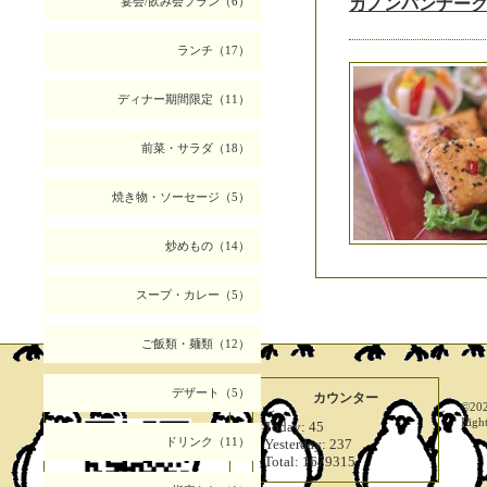
宴会/飲み会プラン（6）
カノンパンナーク
ランチ（17）
ディナー期間限定（11）
前菜・サラダ（18）
焼き物・ソーセージ（5）
炒めもの（14）
スープ・カレー（5）
ご飯類・麺類（12）
デザート（5）
携帯サイト
カウンター
©20
Righ
Today:
45
ドリンク（11）
Yesterday:
237
Total:
1679315