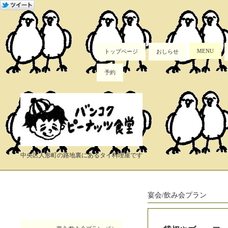
MENU
トップページ
おしらせ
予約
中央区人形町の路地裏にあるタイ料理屋です
宴会/飲み会プラン