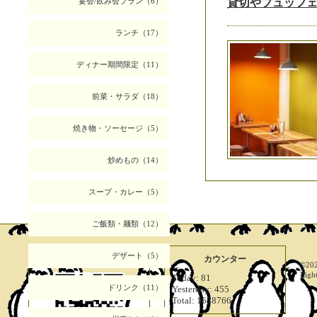
宴会/飲み会プラン（6）
貸切やブュッフ
ランチ（17）
ディナー期間限定（11）
前菜・サラダ（18）
焼き物・ソーセージ（5）
炒めもの（14）
スープ・カレー（5）
ご飯類・麺類（12）
デザート（5）
携帯サイト
カウンター
©20
Righ
Today:
81
ドリンク（11）
Yesterday:
455
Total:
1678766