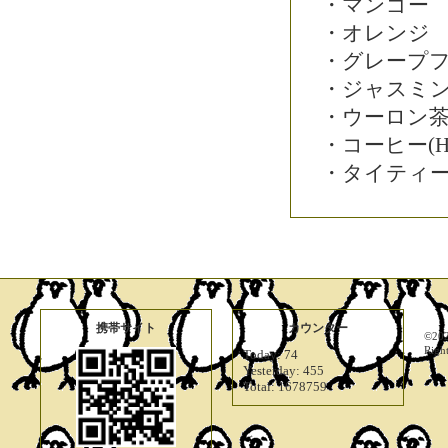
・マンゴー
・オレンジ
・グレープ
・ジャスミン茶(
・ウーロン茶(H
・コーヒー(HO
・タイティー
携帯サイト
カウンター
©20
Righ
Today:
74
Yesterday:
455
Total:
1678759