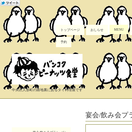
MENU
トップページ
おしらせ
予約
中央区人形町の路地裏にあるタイ料理屋です
宴会/飲み会プ