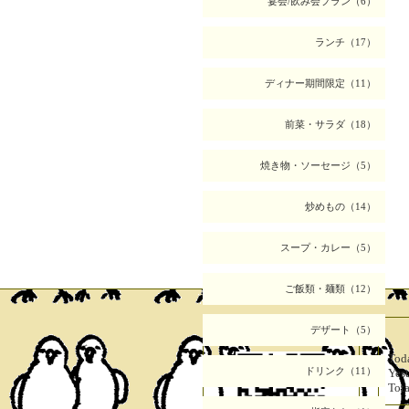
宴会/飲み会プラン（6）
ランチ（17）
ディナー期間限定（11）
前菜・サラダ（18）
焼き物・ソーセージ（5）
炒めもの（14）
スープ・カレー（5）
ご飯類・麺類（12）
デザート（5）
携帯サイト
Tod
ドリンク（11）
Yes
Tot