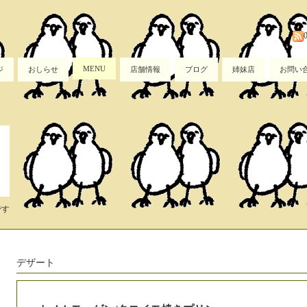
MENU
ジ
おしらせ
店舗情報
ブログ
姉妹店
お問い
です
デザート