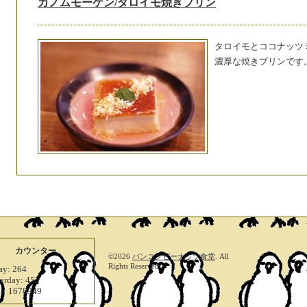
カノムモーゲン/タロイモ焼きプリン
タロイモとココナッツ
濃厚な焼きプリンです
カウンター
©2026
バンコクピーナッツ食堂
. All
Rights Reserved.
ay:
264
terday:
455
al:
1678949