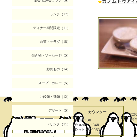
宴会/飲み会プラン（6）
カノムトゥアイ
ランチ（17）
ディナー期間限定（11）
前菜・サラダ（18）
焼き物・ソーセージ（5）
炒めもの（14）
スープ・カレー（5）
ご飯類・麺類（12）
デザート（5）
携帯サイト
カウンター
©20
Righ
Today:
30
ドリンク（11）
Yesterday:
348
Total:
1679063