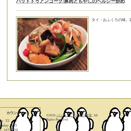
パットトゥアンゴーク/豚肉ともやしのヘルシー炒め
タイ・おふくろの味。
カウンター
©2026
バンコクピーナッツ食堂
. All
Rights Reserved.
ay:
35
terday:
455
al:
1678720