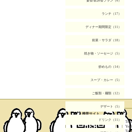
宴会/飲み会プラン（6）
ランチ（17）
ディナー期間限定（11）
前菜・サラダ（18）
焼き物・ソーセージ（5）
炒めもの（14）
スープ・カレー（5）
ご飯類・麺類（12）
デザート（5）
携帯サイト
ドリンク（11）
Tod
Yes
Tot