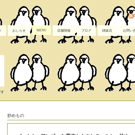
MENU
ジ
おしらせ
店舗情報
ブログ
姉妹店
お問い
です
炒めもの